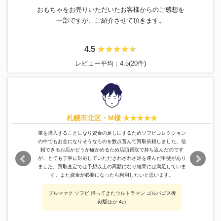
おもちゃをお売りいただいたお客様からのご感想を
一部ですが、ご紹介させて頂きます。
4.5
レビュー平均：4.5(20件)
札幌市北区・M様
車を購入することになり資金の足しにするためソフビコレクション
の中でもお金になりそうなものを数点選んで買取依頼しました。信
頼できるお店かどうか確かめるため店頭買取で持ち込んだのです
が、とても丁寧に対応していただきわざわざ足を運んだ甲斐があり
ました。買取査定では予想以上の高額になり結果には満足していま
す。また資金が必要になったら利用したいと思います。
ブルマァク ソフビ 帰ってきたウルトラマン ゴルパゴス復
刻版ほか 4点