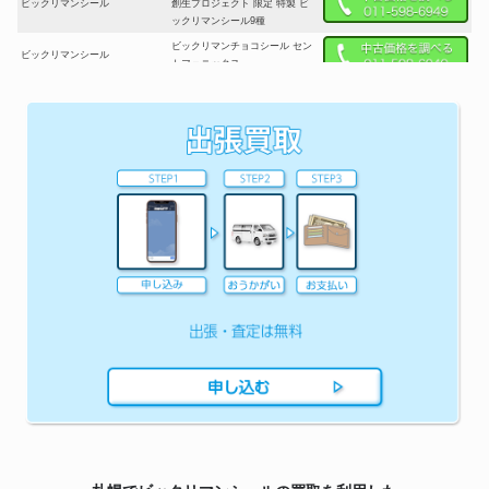
ビックリマンシール
創生プロジェクト 限定 特製 ビ
ックリマンシール9種
ビックリマンチョコシール セン
ビックリマンシール
トフェニックス
旧ビックリマンシール スーパー
ビックリマンシール
ゼウス 初期 白ひげ
AKBックリマン 49th シングル総
選挙 会場限定 スーパーキタリエ
ビックリマンシール
王女 シール & フォルダー 北原
里英 ビックリマン AKB48 シー
ル 非売品
ビックリマン 悪魔が天使になっ
ちゃったビックリマンシール付
ビックリマンシール
き宿泊プラン 特典シール ワンダ
ー天使マリア
呪術廻戦マン2シール 激レアヘ
ビックリマンシール
ッド五条ロココ ビックリマン ロ
ッテ
ワンピースREDシール シークレ
ビックリマンシール
ット2種 ビックリマンシール