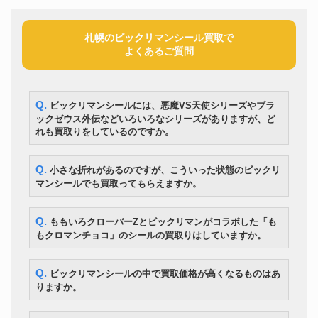
コトブキヤ HMMゾイド 1/72
プラモデル
33,600円
EZ-026 サイコ・ジェノザウラー
絶版トミカ No.99 2016 トヨタ
ミニカー
1,400円
札幌のビックリマンシール買取で
シエンタ
よくあるご質問
オートアート 1/18 ホンダ NSX
ミニカー
タイプR 1992 チャンピオンシッ
31,500円
プホワイト
ドローン
DJI AIR2s FLY MORE COMBO
52,500円
Q. ビックリマンシールには、悪魔VS天使シリーズやブラ
DX超合金 マクロスプラス YF-
超合金
24,500円
ックゼウス外伝などいろいろなシリーズがありますが、ど
19 フルセットパック
れも買取りをしているのですか。
ソフビ
当時物 マルサン ゴジラ
35,000円
レゴ
6056 ドラゴンカート
13000円
Q. 小さな折れがあるのですが、こういった状態のビックリ
ポケモングッズ
ポケモン モンコレ 指人形 大量
16,800円
マンシールでも買取ってもらえますか。
当時物 初代リカちゃん おへそ付
ドール
12,950円
き
ボークス ドルフィードリーム
ドール
77,000円
Q. ももいろクローバーZとビックリマンがコラボした「も
DD 初音ミク
もクロマンチョコ」のシールの買取りはしていますか。
タカラ 爆転シュート Gレボリュ
ベイブレード
9,100円
ーション ベイブレードギガース
任天堂 ゲーム&ウォッチ フラッ
ゲーム
42,000円
Q. ビックリマンシールの中で買取価格が高くなるものはあ
グマン
りますか。
SEGA セガサターン HST-3220
ゲーム
14,000円
スケルトン
スーパーデビル阿修羅 他まと