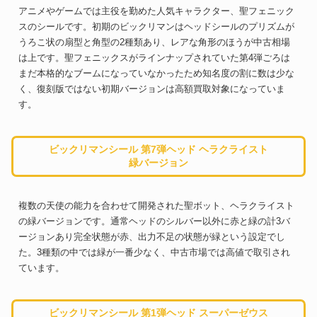
アニメやゲームでは主役を勤めた人気キャラクター、聖フェニック
スのシールです。初期のビックリマンはヘッドシールのプリズムが
うろこ状の扇型と角型の2種類あり、レアな角形のほうが中古相場
は上です。聖フェニックスがラインナップされていた第4弾ごろは
まだ本格的なブームになっていなかったため知名度の割に数は少な
く、復刻版ではない初期バージョンは高額買取対象になっていま
す。
ビックリマンシール 第7弾ヘッド ヘラクライスト
緑バージョン
複数の天使の能力を合わせて開発された聖ボット、ヘラクライスト
の緑バージョンです。通常ヘッドのシルバー以外に赤と緑の計3バ
ージョンあり完全状態が赤、出力不足の状態が緑という設定でし
た。3種類の中では緑が一番少なく、中古市場では高値で取引され
ています。
ビックリマンシール 第1弾ヘッド スーパーゼウス