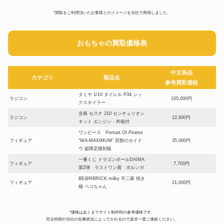
*買取をご利用頂いたお客様とのイメージを当社で再現しました。
おもちゃの買取価格表
中古美品
カテゴリ
製品名
参考買取価格
タミヤ 1/10 タイレル P34 シッ
ラジコン
105,000円
クスホイラー
京商 セスナ 210 センチュリオン
ラジコン
12,600円
キット エンジン・外箱付
ワンピース Portrait.Of.Pirates
フィギュア
“WA-MAXIMUM” 百獣のカイド
35,000円
ウ 超限定復刻版
一番くじ ドラゴンボールDAIMA
フィギュア
7,700円
第2弾 ラストワン賞 ポルンガ
BE@RBRICK milky 不二家 招き
フィギュア
21,000円
猫 ペコちゃん
ガンプラ MG 1/100 機動戦士ガ
プラモデル
ンダム 逆襲のシャア サザビー
21,000円
*価格はあくまでサイト制作時の参考価格です。
Ver.Ka スペシャルコーティング
売る時期や当社の在庫状況によってかわるので是非一度ご連絡ください。