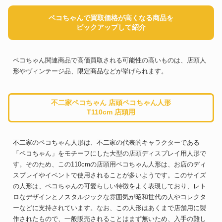
ペコちゃんで買取価格が高くなる商品を
ピックアップして紹介
ペコちゃん関連商品で高価買取される可能性の高いものは、店頭人
形やヴィンテージ品、限定商品などが挙げられます。
不二家ペコちゃん 店頭ペコちゃん人形
T110cm 店頭用
不二家のペコちゃん人形は、不二家の代表的キャラクターである
「ペコちゃん」をモチーフにした大型の店頭ディスプレイ用人形で
す。そのため、この110cmの店頭用ペコちゃん人形は、お店のディ
スプレイやイベントで使用されることが多いようです。このサイズ
の人形は、ペコちゃんの可愛らしい特徴をよく表現しており、レト
ロなデザインとノスタルジックな雰囲気が昭和世代の人やコレクタ
ーなどに支持されています。なお、この人形はあくまで店舗用に製
作されたもので、一般販売されることはまず無いため、入手の難し