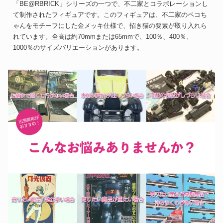
「BE@RBRICK」シリーズの一つで、不二家とコラボレーションし
て制作されたフィギュアです。このフィギュアは、不二家のペコち
ゃんをモチーフにした金メッキ仕様で、招き猫の要素が取り入れら
れています。全高は約70mmまたは65mmで、100％、400％、
1000％のサイズバリエーションがあります。