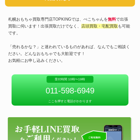
札幌おもちゃ買取専門店TOPKINGでは、ぺこちゃんを
無料
で出張
買取に伺います！出張買取だけでなく、
店頭買取・宅配買取
も可能
です。
「売れるかな？」と迷われているものがあれば、なんでもご相談く
ださい。どんなおもちゃでも大歓迎です！
お気軽にお申し込みください。
受付時間 10時〜19時
011-598-6949
ここを押すと電話がかかります