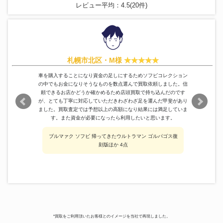
レビュー平均：4.5(20件)
札幌市北区・M様
車を購入することになり資金の足しにするためソフビコレクション
の中でもお金になりそうなものを数点選んで買取依頼しました。信
頼できるお店かどうか確かめるため店頭買取で持ち込んだのです
が、とても丁寧に対応していただきわざわざ足を運んだ甲斐があり
ました。買取査定では予想以上の高額になり結果には満足していま
す。また資金が必要になったら利用したいと思います。
ブルマァク ソフビ 帰ってきたウルトラマン ゴルパゴス復
刻版ほか 4点
*買取をご利用頂いたお客様とのイメージを当社で再現しました。