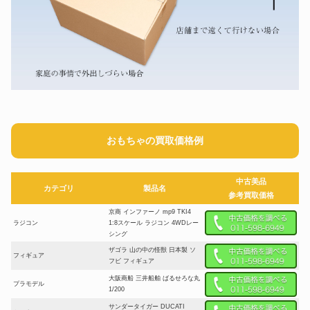
おもちゃの買取価格例
中古美品
カテゴリ
製品名
参考買取価格
京商 インファーノ mp9 TKI4
ラジコン
1:8スケール ラジコン 4WDレー
シング
ザゴラ 山の中の怪獣 日本製 ソ
フィギュア
フビ フィギュア
大阪商船 三井船舶 ばるせろな丸
プラモデル
1/200
サンダータイガー DUCATI