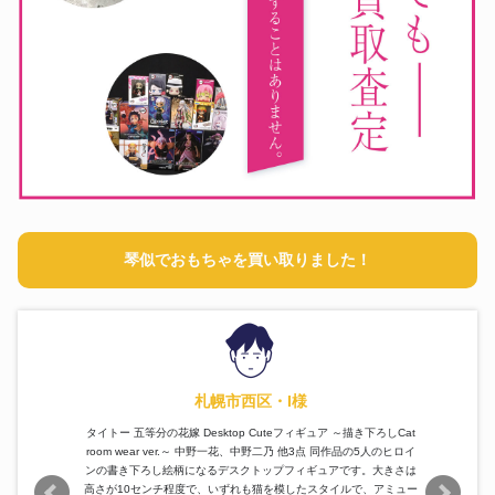
琴似でおもちゃを買い取りました！
札幌市西区・I様
タイトー 五等分の花嫁 Desktop Cuteフィギュア ～描き下ろしCat
room wear ver.～ 中野一花、中野二乃 他3点 同作品の5人のヒロイ
ンの書き下ろし絵柄になるデスクトップフィギュアです。大きさは
高さが10センチ程度で、いずれも猫を模したスタイルで、アミュー