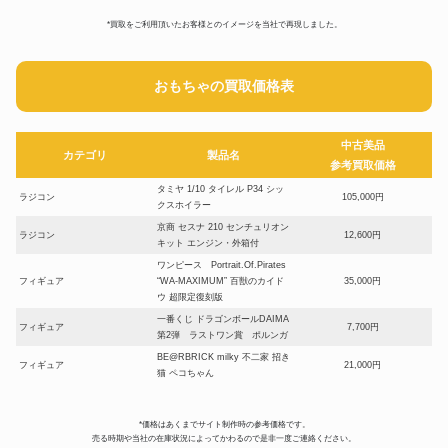
*買取をご利用頂いたお客様とのイメージを当社で再現しました。
おもちゃの買取価格表
中古美品
カテゴリ
製品名
参考買取価格
タミヤ 1/10 タイレル P34 シッ
ラジコン
105,000円
クスホイラー
京商 セスナ 210 センチュリオン
ラジコン
12,600円
キット エンジン・外箱付
ワンピース Portrait.Of.Pirates
フィギュア
“WA-MAXIMUM” 百獣のカイド
35,000円
ウ 超限定復刻版
一番くじ ドラゴンボールDAIMA
フィギュア
7,700円
第2弾 ラストワン賞 ポルンガ
BE@RBRICK milky 不二家 招き
フィギュア
21,000円
猫 ペコちゃん
ガンプラ MG 1/100 機動戦士ガ
プラモデル
ンダム 逆襲のシャア サザビー
21,000円
*価格はあくまでサイト制作時の参考価格です。
Ver.Ka スペシャルコーティング
売る時期や当社の在庫状況によってかわるので是非一度ご連絡ください。