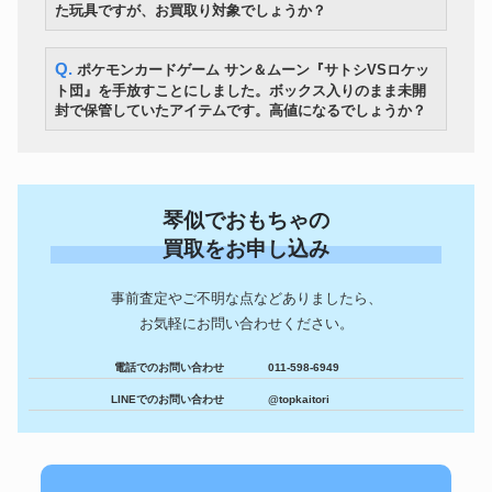
ビックリマンシール
10,500円
た玩具ですが、お買取り対象でしょうか？
めて
Q. ポケモンカードゲーム サン＆ムーン『サトシVSロケッ
ト団』を手放すことにしました。ボックス入りのまま未開
封で保管していたアイテムです。高値になるでしょうか？
琴似でおもちゃの
買取をお申し込み
事前査定やご不明な点などありましたら、
お気軽にお問い合わせください。
電話でのお問い合わせ
011-598-6949
LINEでのお問い合わせ
@topkaitori