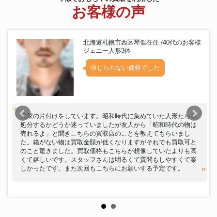
ブライス ロザリンペルレ アウト
お客様の声
りかちゃん人形
フィットセット ネオブライス
Blythe りかちゃん
ミクロマン ミクロアクションシ
ミクロマン
リーズ MA-SP04夢戦士ウイング
北海道札幌市西区琴似在住 /40代のお客様
マン ウイング
ジェニー人形3体
ロッテ ビックリマンシール 悪魔
ビックリマンシール
VS天使
信じられない価格でした
METAL STRUCTURE 解体匠機
ガンダム
RX-93 νガンダム フィンファン
ネル装備
仮面ライダー 2号 旧バンダイ 1
仮面ライダー
本線 ブリキベルト ソフビ オリ
実家の片付けをしています。昭和時代に集めていた人形たちを
ジナル 面取れ 全長
処分するかどうか迷っていましたが友人から「昭和時代の物は
四次元ロボ獣 Y.MSF さくらトイ
売れるよ」と聞きこちらの買取店のことを教えてもらいまし
ウルトラマン
ズ ウルトラマン80 メカギラス
た。箱がない物は買取金額が低くなりますがそれでも買取可と
メッキバージョン ソフビ
のこと驚きました。買取価格もこちらが想像していたよりも高
LIG 1期 ポピー マジンガーZ 1期
くて嬉しいです。スタッフさんは明るくて質問もしやすくて楽
マジンガーゼット
1973年 箱付 超合金
しかったです。また次回もこちらにお願いする予定です。
不二家 ペコちゃん 人形 110cm
ぺこちゃん
首振り人形
ベイブレード MA-24 シャイニン
ベイブレード
グゴッド MS