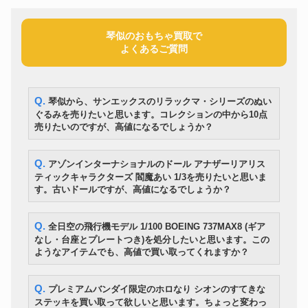
コトブキヤ HMMゾイド 1/72
プラモデル
33,600円
EZ-026 サイコ・ジェノザウラー
絶版トミカ No.99 2016 トヨタ
ミニカー
1,400円
琴似のおもちゃ買取で
シエンタ
よくあるご質問
オートアート 1/18 ホンダ NSX
ミニカー
タイプR 1992 チャンピオンシッ
31,500円
プホワイト
ドローン
DJI AIR2s FLY MORE COMBO
52,500円
Q. 琴似から、サンエックスのリラックマ・シリーズのぬい
DX超合金 マクロスプラス YF-
超合金
24,500円
ぐるみを売りたいと思います。コレクションの中から10点
19 フルセットパック
売りたいのですが、高値になるでしょうか？
ソフビ
当時物 マルサン ゴジラ
35,000円
レゴ
6056 ドラゴンカート
13000円
Q. アゾンインターナショナルのドール アナザーリアリス
ポケモングッズ
ポケモン モンコレ 指人形 大量
16,800円
ティックキャラクターズ 閻魔あい 1/3を売りたいと思いま
当時物 初代リカちゃん おへそ付
ドール
12,950円
き
す。古いドールですが、高値になるでしょうか？
ボークス ドルフィードリーム
ドール
77,000円
DD 初音ミク
Q. 全日空の飛行機モデル 1/100 BOEING 737MAX8 (ギア
タカラ 爆転シュート Gレボリュ
ベイブレード
9,100円
なし・台座とプレートつき)を処分したいと思います。この
ーション ベイブレードギガース
ようなアイテムでも、高値で買い取ってくれますか？
任天堂 ゲーム&ウォッチ フラッ
ゲーム
42,000円
グマン
SEGA セガサターン HST-3220
Q. プレミアムバンダイ限定のホロなり シオンのすてきな
ゲーム
14,000円
スケルトン
ステッキを買い取って欲しいと思います。ちょっと変わっ
スーパーデビル阿修羅 他まと