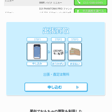
ミニカー
999R バイク ミニカー
DJI PHANTOM4 PRO ファント
ドローン
ム4 プロ ドローン バッテリー5
点付き バッテリー充電器なし
マスコミトミカ MAZDA RX500
トミカ
行け!ゴッドマン マツダ 箱付 日
本製 TOMICA
メッキ 旧タカラ ミクロマン ヘ
超合金
ンリー スパイマジシャン
快獣ブースカ 円谷プロ ソフビ
ソフビ
フィギュア ゼンマイ おもちゃ
LEGO 910009 bricklink モジュ
レゴ
ラー レゴストア
調月リオ ブルーアーカイブ ガレ
ガレージキット
ージキット Awakentony
ブリキ
野村トーイ 鉄人28号 ブリキ玩具
Nのゾロアーク ex UR エラーカ
ポケモンのおもちゃ
ード バトルパートナーズ 初版
ポケモンセンター
マルサン アボラス1期 スタンダ
レトロおもちゃ
ード ソフビ 怪獣 ウルトラマン
円谷プロ
琴似でおもちゃの買取を利用した